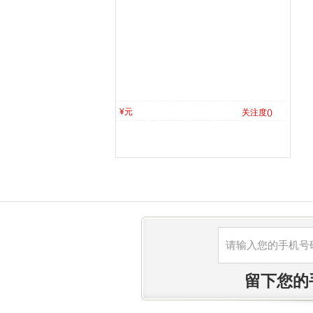
¥元
关注度(
)
留下您的