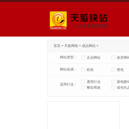
首页
>
天狐网络
>
成品网站
>
网站类型：
企业网站
政府网
网站色调：
棕色
橙色
通用行业
家电数
适用行业：
餐饮商旅
箱包礼