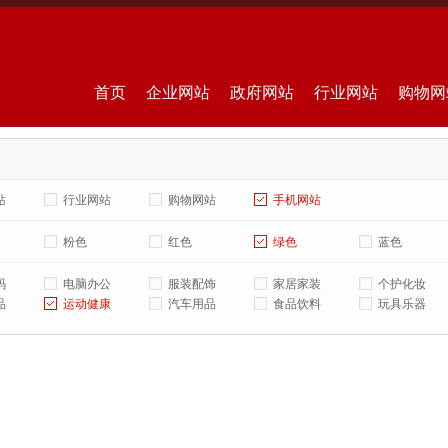
首页
企业网站
政府网站
行业网站
购物网
站
行业网站
购物网站
手机网站
粉色
红色
绿色
蓝色
码
电脑办公
服装配饰
家居家装
个护化妆
品
运动健康
汽车用品
食品饮料
玩具乐器