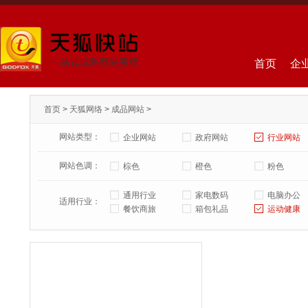
首页
企
首页
>
天狐网络
>
成品网站
>
网站类型：
企业网站
政府网站
行业网站
网站色调：
棕色
橙色
粉色
通用行业
家电数码
电脑办公
适用行业：
餐饮商旅
箱包礼品
运动健康